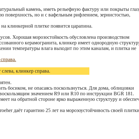
натуральный камень, иметь рельефную фактуру или покрыты гла
ю поверхность, но и с вафельным рифлением, зернистостью,
м на клинкерной плитке появится царапина.
дусов. Хорошая морозостойкость обусловлена производством
ссованного керамогранита, клинкер имеет однородную структур
нии температуры влага выходит по этим каналам, и плитка не
слева, клинкер справа.
пятен.
ить босиком, не опасаясь поскользнуться. Для дома, облицовки
ивоскользящим значением R9 или R10 по инструкции BGR 181.
меет на обратной стороне ярко выраженную структуру и обеспе
oeher даёт гарантию 25 лет на морозоустойчивость своей плитки