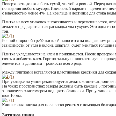
Поверхность должна быть сухой, чистой и ровной. Перед нача
попадания любого мусора. Идеальный вариант – цементно-песча
с влажностью менее 4%. На крыльце и лестнице для стока воды
Плитка из всех упаковок вытаскивается и перемешивается, чт
делается предварительная раскладка «на сухую». Это одна из 
тон.
Ровной стороной гребёнки клей наносится на пол равномерны
зависимости от угла наклона шпателя, будет меняться толщина 
Плитка укладывается на клей и прижимается. После проверки 
снять и добавить клея. Горизонтальную плоскость лучше прове
элементов, а длинным – ровность всего ряда.
Между плитками вставляются пластиковые крестики для сохра
При укладке на улице рекомендуется делать компенсационные 
На узких пространствах зазоры должны быть каждые 5 погон
заполняется эластомером под цвет облицовки. При установке 
шов 10 мм.
Клинкерная плитка для пола легко режется с помощью болгар
Затирка швов