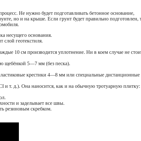
процесс. Не нужно будет подготавливать бетонное основание,
рунте, но и на крыше. Если грунт будет правильно подготовлен, 
томобиля.
вка несущего основания.
т слой геотекстиля.
ждые 10 см производится уплотнение. Ни в коем случае не стои
ю щебёнкой 5—7 мм (без песка).
 пластиковые крестики 4—8 мм или специальные дистанционные
 и т. д.). Она наносится, как и на обычную тротуарную плитку:
ол.
хности и заделывает все швы.
ить резиновым скребком.