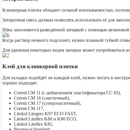
Клинкерная плитка обладает сильной впитываемостью, поэтом
Затирочная смесь должна позволять использовать её для заполн
Швы заполняются разведённой затиркой с помощью резиновой 
Когда раствор немного подсохнет, нужно влажной губкой отмыт
Для удаления некоторых видов затирки может потребоваться и
Клей для клинкерной плитки
Для укладки подойдёт не каждый клей, нужно читать в инстру
хорошо подходят:
Ceresit CM 11 (с добавлением эластификатора CC 83),
Ceresit CM 16 (эластичный),
Ceresit CM 17 (суперэластичный),
Ceresit CM 117,
Litokol Litogres K97 ECO FAST,
Litokol Litoflex K80 и K80 ECO,
Litokol Litoflex K81,
Baumacol Standard,