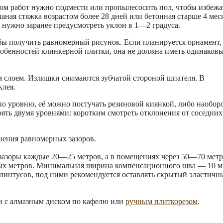
лом работ нужно подмести или пропылесосить пол, чтобы избежа
ная стяжка возрастом более 28 дней или бетонная старше 4 мес
 нужно заранее предусмотреть уклон в 1—2 градуса.
обы получить равномерный рисунок. Если планируется орнамент,
особенностей клинкерной плитки, она не должна иметь одинаков
м слоем. Излишки снимаются зубчатой стороной шпателя. В
клея.
по уровню, её можно постучать резиновой киянкой, либо наобор
рять двумя уровнями: коротким смотреть отклонения от соседних
нения равномерных зазоров.
зазоры каждые 20—25 метров, а в помещениях через 50—70 метр
ных метров. Минимальная ширина компенсационного шва — 10 м
плинтусов, под ними рекомендуется оставлять скрытый эластичн
ки с алмазным диском по кафелю или
ручным плиткорезом
.