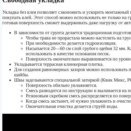
Укладка без клея позволяет сэкономить и ускорить монтажный 
покупать клей. Этот способ можно использовать не только на г
готовая поверхность сможет выдерживать даже нагрузку от ав
В зависимости от грунта делается традиционная подгото
Чтобы трава не прорастала можно настелить на грун
При необходимости делается гидроизоляция.
Насыпается 20—60 см слой грубого щебня 32 мм. Ка
использовать в качестве основания песок.
Поверхность окончательно выравнивается по уровн
Укладывается террасная клинкерная плитка.
Для создания равномерных зазоров можно использовать
шайбы.
Швы заделываются специальной затиркой (Квик Микс, PCI
Поверхность обильно увлажняется.
Смесь разводится по инструкции и выливается на п
Резиновым скребком смесь распределяется по повер
Когда смесь застынет, её нужно увлажнить и очист
Окончательная очистка делается струёй воды.