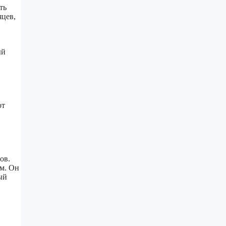
ть
яцев,
ый
от
ов.
м. Он
ый